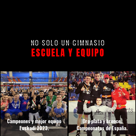
NO SOLO UN GIMNASIO
ESCUELA Y EQUIPO
Campeones y mejor equipo
Oro plata y bronce.
Euskadi 2023.
Campeonatos de España.