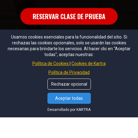
RESERVAR CLASE DE PRUEBA
Usamos cookies esenciales para la funcionalidad del sitio. Si
rechazas las cookies opcionales, solo se usarán las cookies
necesarias para brindarte los servicios. Al hacer clic en "Aceptar
todas", aceptas nuestras:
© Copyrights de
BUNK3R BOXING TEAM
. Todos los derechos
reservados.
Política de Cookies
Cookies de Kartra
Política de Privacidad
Política de Pagos
Rechazar opcional
💬
Aceptar todas
Politica de privacidad
Desarrollado por KARTRA
Normas de la escuela