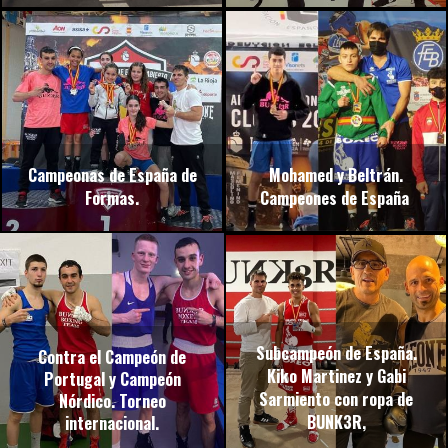
Campeonas de España de
Mohamed y Beltrán.
Formas.
Campeones de España
Subcampeón de España.
Contra el Campeón de
Kiko Martinez y Gabi
Portugal y Campeón
Sarmiento con ropa de
Nórdico. Torneo
BUNK3R,
internacional.